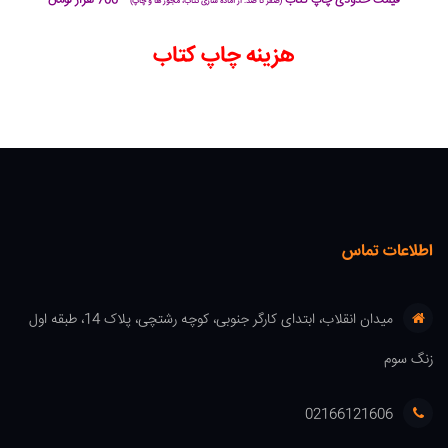
قیمت حدودی چاپ کتاب
700 هزار تومان
(صفر تا صد: از آماده سازی کتاب، مجوز ها و چاپ)
هزینه چاپ کتاب
اطلاعات تماس
میدان انقلاب، ابتدای کارگر جنوبی، کوچه رشتچی، پلاک 14، طبقه اول
زنگ سوم
02166121606