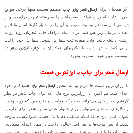
ارسال شعر برای چاپ
،
اگر همچنان برای
مصمم هستید
منتها برخی مواقع
بدون رعایت اصول و قواعد، شعرهایتان را به رشته تحریر درآوردید و از
درستی آنان مطمئن نیستید، می‌توانید آن را در اختیار کارشناسان ما قرار
دهید تا برایتان ویرایش کنند. برای اینکه مراحل چاپ شعرتان روند رو به
رشدی داشته باشد، وارد صفحه ثبت سفارش شوید، سفارش خود را ثبت
چاپ آنلاین شعر
نهایی کنید، تا در ادامه با پپگیریهای همکاران ما
در
موسسه بدین شیوه استارت بخورد.
ارسال شعر برای چاپ با ارزانترین قیمت
ارسال شعر برای چاپ
با ارزان ترین قیمت ها می‌توانید به منظور
کتاب خود
اقدام کنید. هم اکنون با ارزانترین نرخ هایی که برای چاپ شعر در نظر
گرفتیم، به راحتی می‌توانید به جرگه مؤلفین و مترجمین کشور بپیوندید.
راهکارهای متعددی می‌توانیم برای هموار شدن مسیر شعر برای چاپ را
عنوان کنیم، من جمله اینکه شمایی که با یک حساب سرانگشتی متوجه
شدید از پس هزینه‌ها بر نمی‎‌آیید، خیالتان راحت در همان ابتدای همکاری،
مشاوران ما با توجه به هدف شما، بودجه تان را تخمین می‌زنند، مورد