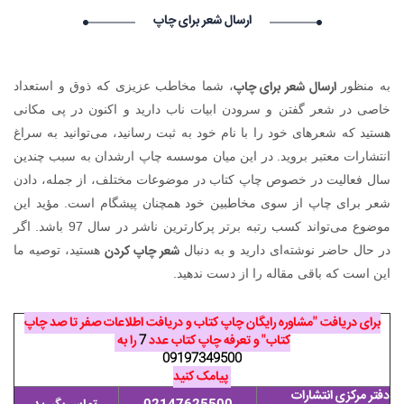
درخواست استخدام شما با موفقیت انجام شد ساعت ۲۳:۳۴:۴۶ تاریخ
ارسال شعر برای چاپ
۱۴۰۵/۵/۱۵
Narkolog na dom_znmi Narkolog na dom_znmi گرامی :
درخواست استخدام شما با موفقیت انجام شد ساعت ۱۹:۴:۵۵ تاریخ
ارسال شعر برای چاپ
به منظور
، شما مخاطب عزیزی که ذوق و استعداد
۱۴۰۵/۵/۱۵
Narkolog na dom_ujPi Narkolog na dom_ujPi گرامی :
خاصی در شعر گفتن و سرودن ابیات ناب دارید و اکنون در پی مکانی
درخواست استخدام شما با موفقیت انجام شد ساعت ۱۹:۰:۳ تاریخ
هستید که شعرهای خود را با نام خود به ثبت رسانید، می‌توانید به سراغ
۱۴۰۵/۵/۱۵
انتشارات معتبر بروید. در این میان موسسه چاپ ارشدان به سبب چندین
سال فعالیت در خصوص چاپ کتاب در موضوعات مختلف، از جمله، دادن
شعر برای چاپ از سوی مخاطبین خود همچنان پیشگام است. مؤید این
موضوع می‌تواند کسب رتبه برتر پرکارترین ناشر در سال 97 باشد. اگر
شعر چاپ کردن
در حال حاضر نوشته‌ای دارید و به دنبال
هستید، توصیه ما
این است که باقی مقاله را از دست ندهید.
برای دریافت "مشاوره رایگان چاپ کتاب و دریافت اطلاعات صفر تا صد چاپ
کتاب" و تعرفه چاپ کتاب عدد
7
را به
09197349500
پیامک کنید
دفتر مرکزی انتشارات