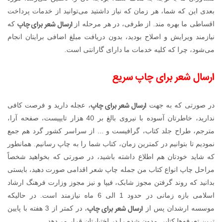
بعدی این که شما، هر زمان که نیاز داشتید می‌توانید از خدمات پرداخت
ارسال شعر برای چاپ
اقساطی ما بهره مند. از طرفی، در هر مرحله از
که
نیازمند ویرایش و اصلاح بودید، بدون دریافت مبلغ اضافی برایتان انجام
می‌شود، چرا که کلیه خدمات ما دارای گارانتی است.
ارسال شعر برای چاپ سریع
ارسال شعر برای چاپ
در صورتی که به جهت
، عجله دارید و فرصت کافی
ندارید، خاطرتان آسوده با نیروی بالغ بر 40 هزار تایپیست، صفحه آرا،
مترجم، طراح جلد کتاب، گرافیست و ... از سراسر کشور گرد هم جمع
نمودیم تا بتوانیم در کمترین زمان، کتاب شما را به چاپ رسانیم. همانطور
که شاید خودتان هم اطلاع داشته باشید، در صورتی که بخواهید شخصاً
مراحل چاپ انواع کتاب من جمله چاپ شعر اقدامی صورت دهید، بایستی
بدانید که روند گرفتن مجوز شابک، فیپا و نیز مجوز وزارت فرهنگ ارشاد
اسلامی بازه زمانی در حدود 1 الی 6 ماه نیازمند است. در حالیکه
ارسال شعر برای چاپ
موسسه ارشدان پس از
، در کمتر از 3 هفته با پایین
ترین تعرفه‌ها کتابی مدون شده را در اختیارتان قرار می‌دهد.