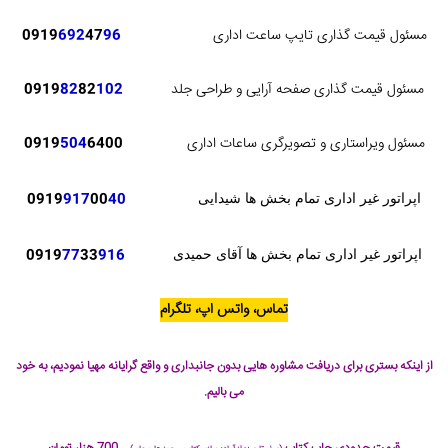
مسئول قیمت گذاری تایپ ساعت اداری
96
47
692
0919
مسئول قیمت گذاری صفحه آرایی و طراحی جلد
102
82
82
0919
مسئول ویراستاری و تصویرگری ساعات اداری
6400
504
0919
0919
917
00
40
اپراتور غیر اداری تمام بخش ها شیدایی
0919
77
33
916
اپراتور غیر اداری تمام بخش ها آقای حمیدی
تماس، واتس اپ، تلگرام
از اینکه بستری برای دریافت مشاوره هایی بدون جانبداری و واقع گرایانه مهیا نمودیم، به خود
می بالیم.