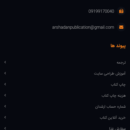
09199170040
arshadanpublication@gmail.com
پیوند ها
ترجمه
آموزش طراحی سایت
چاپ کتاب
هزینه چاپ کتاب
شماره حساب ارشدان
خرید آنلاین کتاب
سفارش غذا