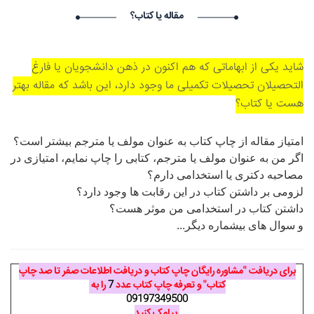
۱۴۰۵/۵/۱۶
مقاله یا کتاب؟
Narkolog na dom_zzsr Narkolog na dom_zzsr گرامی :
درخواست استخدام شما با موفقیت انجام شد ساعت ۳:۴۸:۵۴ تاریخ
۱۴۰۵/۵/۱۶
شاید یکی از ابهاماتی که هم اکنون در ذهن دانشجویان یا فارغ
Narkolog na dom_ouOn Narkolog na dom_ouOn گرامی :
التحصیلان تحصیلات تکمیلی ما وجود دارد، این باشد که مقاله بهتر
درخواست استخدام شما با موفقیت انجام شد ساعت ۳:۱۶:۴۱ تاریخ
۱۴۰۵/۵/۱۶
هست یا کتاب؟
Narkolog na dom_fpma Narkolog na dom_fpma گرامی :
درخواست استخدام شما با موفقیت انجام شد ساعت ۲۳:۳۴:۴۶ تاریخ
امتیاز مقاله از چاپ کتاب به عنوان مولف یا مترجم بیشتر است؟
۱۴۰۵/۵/۱۵
اگر من به عنوان مولف یا مترجم، کتابی را چاپ نمایم، امتیازی در
مصاحبه دکتری یا استخدامی دارم؟
لزومی بر داشتن کتاب در این رقابت ها وجود دارد؟
داشتن کتاب در استخدامی من موثر هست؟
و سوال های بیشماره دیگر...
برای دریافت "مشاوره رایگان چاپ کتاب و دریافت اطلاعات صفر تا صد چاپ
کتاب" و تعرفه چاپ کتاب عدد
7
را به
09197349500
پیامک کنید