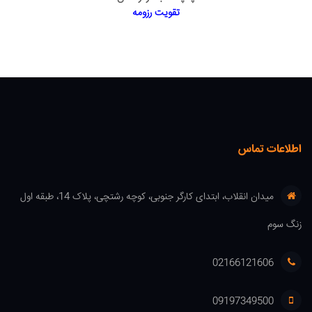
تقویت رزومه
اطلاعات تماس
میدان انقلاب، ابتدای کارگر جنوبی، کوچه رشتچی، پلاک 14، طبقه اول
زنگ سوم
02166121606
09197349500