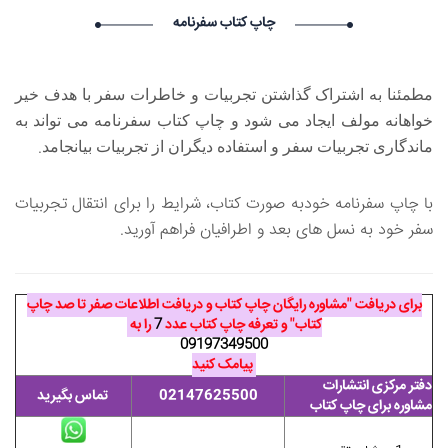
۱۴۰۵/۵/۱۸
چاپ کتاب سفرنامه
Vivod iz zapoya na domy_emmt Vivod iz zapoya na
domy_emmt گرامی : درخواست استخدام شما با موفقیت انجام شد
ساعت ۱۵:۴۰:۲۷ تاریخ ۱۴۰۵/۵/۱۸
مطمئنا به اشتراک گذاشتن تجربیات و خاطرات سفر با هدف خیر
Marcuscoato Marcuscoato گرامی : درخواست استخدام شما با
خواهانه مولف ایجاد می شود و چاپ کتاب سفرنامه می تواند به
موفقیت انجام شد ساعت ۱۴:۵۱:۱۹ تاریخ ۱۴۰۵/۵/۱۸
Philiprella Philiprella گرامی : درخواست استخدام شما با موفقیت
.
ماندگاری تجربیات سفر و استفاده دیگران از تجربیات بیانجامد
انجام شد ساعت ۱۳:۴۶:۵۳ تاریخ ۱۴۰۵/۵/۱۸
با چاپ سفرنامه خودبه صورت کتاب، شرایط را برای انتقال تجربیات
سفر خود به نسل های بعد و اطرافیان فراهم آورید.
برای دریافت "مشاوره رایگان چاپ کتاب و دریافت اطلاعات صفر تا صد چاپ
کتاب" و تعرفه چاپ کتاب عدد
7
را به
09197349500
پیامک کنید
دفتر مرکزی انتشارات
02147625500
تماس بگیرید
مشاوره برای چاپ کتاب