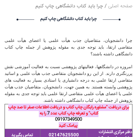
صفحه اصلی
چرا باید کتاب دانشگاهی چاپ کنیم
درخواست استخدام شما با موفقیت انجام شد ساعت ۱۹:۴:۵۵ تاریخ
۱۴۰۵/۵/۱۵
چرا باید کتاب دانشگاهی چاپ کنیم
Narkolog na dom_yysn Narkolog na dom_yysn گرامی :
درخواست استخدام شما با موفقیت انجام شد ساعت ۲۱:۲۱:۰ تاریخ
۱۴۰۵/۵/۱۶
avet mirakyan_fxet avet mirakyan_fxet گرامی : درخواست
چرا دانشجویان، متقاضیان جذب هیأت علمی یا اعضای هیآت علمی
استخدام شما با موفقیت انجام شد ساعت ۱۶:۴۴:۵۳ تاریخ ۱۴۰۵/۵/۱۶
متقاضی ارتقا، باید توجه جدی به مقوله پژوهش از جمله چاپ کتاب
Skam-pyblikaciya_fiSt Skam-pyblikaciya_fiSt گرامی :
دانشگاهی داشته باشند؟
درخواست استخدام شما با موفقیت انجام شد ساعت ۱۰:۵۷:۱۶ تاریخ
۱۴۰۵/۵/۱۶
امروزه در دانشگاهها، فعالیتهای پژوهشی نسبت به فعالیت آموزشی نقش
پررنگتری دارند. از این رو دانشجویان متقاضی جذب هیأت علمی و اساتید
متقاضی ارتقا علمی به درجه دانشیاری یا استادی بسیار به فعالیت های
پژوهشی وابسته هستند. به همین جهت، دانشجویان، متقاضیان جذب هیأت
علمی یا اعضای هیآت علمی متقاضی ارتقا علمی باید توجه جدی به مقوله
پژوهش از جمله چاپ کتاب دانشگاهی داشته باشند.
برای دریافت "مشاوره رایگان چاپ کتاب و دریافت اطلاعات صفر تا صد چاپ
کتاب" و تعرفه چاپ کتاب عدد
7
را به
09197349500
پیامک کنید
دفتر مرکزی انتشارات
02147625500
تماس بگیرید