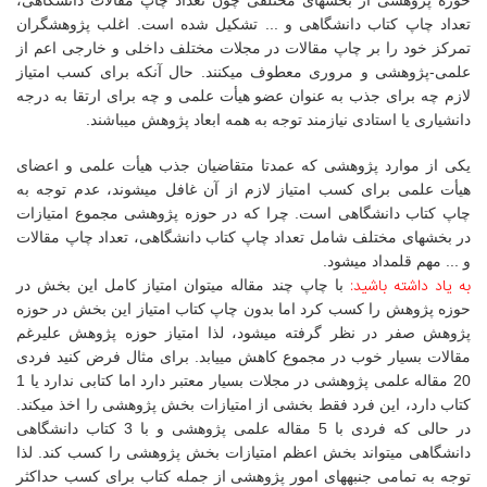
حوزه پژوهشی از بخشهای مختلفی چون تعداد چاپ مقالات دانشگاهی،
تعداد چاپ کتاب دانشگاهی و ... تشکیل شده است. اغلب پژوهشگران
تمرکز خود را بر چاپ مقالات در مجلات مختلف داخلی و خارجی اعم از
علمی-پژوهشی و مروری معطوف میکنند. حال آنکه برای کسب امتیاز
لازم چه برای جذب به عنوان عضو هیأت علمی و چه برای ارتقا به درجه
دانشیاری یا استادی نیازمند توجه به همه ابعاد پژوهش میباشند.
یکی از موارد پژوهشی که عمدتا متقاضیان جذب هیأت علمی و اعضای
هیأت علمی برای کسب امتیاز لازم از آن غافل میشوند، عدم توجه به
چاپ کتاب دانشگاهی است. چرا که در حوزه پژوهشی مجموع امتیازات
در بخشهای مختلف شامل تعداد چاپ کتاب دانشگاهی، تعداد چاپ مقالات
و ... مهم قلمداد میشود.
به یاد داشته باشید:
با چاپ چند مقاله میتوان امتیاز کامل این بخش در
حوزه پژوهش را کسب کرد اما بدون چاپ کتاب امتیاز این بخش در حوزه
پژوهش صفر در نظر گرفته میشود، لذا امتیاز حوزه پژوهش علیرغم
مقالات بسیار خوب در مجموع کاهش مییابد.
برای مثال فرض کنید فردی
20 مقاله علمی پژوهشی در مجلات بسیار معتبر دارد اما کتابی ندارد یا 1
کتاب دارد، این فرد فقط بخشی از امتیازات بخش پژوهشی را اخذ میکند.
در حالی که فردی با 5 مقاله علمی پژوهشی و با 3 کتاب دانشگاهی
دانشگاهی میتواند بخش اعظم امتیازات بخش پژوهشی را کسب کند. لذا
توجه به تمامی جنبههای امور پژوهشی از جمله کتاب برای کسب حداکثر