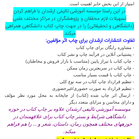
امتیاز از این بخش حایز اهمیت است.
در این راستا موسسه آموزشی تالیفی ارشدان با فراهم کردن
تسهیلات لازم محققان و پژوهشگران در مراکز مختلف علمی
(دانشگاهی و تحقیقاتی) را در جهت چاپ کتاب دانشگاهی همراهی
میکند.
تفاوت انتشارات ارشدان برای چاب اثر مؤلفین:
- مشاوره رایگان برای چاپ کتاب
- پشتیبانی آنلاین در فرآیند چاپ و نشر کتاب
- چاپ کتاب با تیراژ پایین (متناسب با بازار فروش و مخاطبان)
- چاپ کتاب در سریعترین زمان ممکن
- چاپ کتاب با قیمت بسیار مناسب
- تنظیم قرارداد چاپ کتاب در سه نوع کلی
- تنظیم قرارداد به صورت حضوری/غیرحضوری
- ارسال اثر چاپ شده (کتاب) از چاپخانه به محل مورد نظر مؤلف
و
دارای محاسن و مزایای متعدد دیگر
موسسه آموزشی تالیفی ارشدان علاوه بر چاپ کتاب در حوزه
دانشگاهی شرایط و بستر چاپ کتاب برای علاقهمندان در
حوزههای مختلف همچون رمان، داستان، شعر و ... را هم فراهم
میکند.