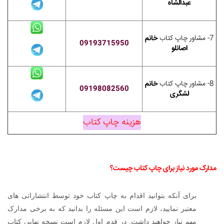
عبدالشاه
7- مشاور چاپ کتاب
خانم
09193715950
اصانلو
8- مشاور چاپ کتاب
خانم
09198082560
لشگری
هزینه چاپ کتاب
مدارک مورد نیاز برای
چاپ کتاب چیست
؟
برای آنکه بتوانید اقدام به چاپ کتاب خود توسط انتشاراتی های
معتبر نمایید، لازم است این مسئله را بدانید که به برخی مدارک
مهم نیاز خواهید داشت. در قدم اول لازم است نسخه نهایی کتاب