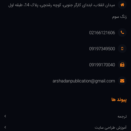
میدان انقلاب، ابتدای کارگر جنوبی، کوچه رشتچی، پلاک 14، طبقه اول
زنگ سوم
02166121606
09197349500
09199170040
arshadanpublication@gmail.com
پیوند ها
ترجمه
آموزش طراحی سایت