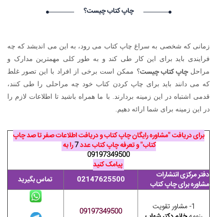
درخواست استخدام شما با موفقیت انجام شد ساعت ۳:۱۶:۴۱ تاریخ
چاپ کتاب چیست؟
۱۴۰۵/۵/۱۶
Narkolog na dom_fpma Narkolog na dom_fpma گرامی :
درخواست استخدام شما با موفقیت انجام شد ساعت ۲۳:۳۴:۴۶ تاریخ
زمانی که شخصی به سراغ چاپ کتاب می رود، به این می اندیشد که چه
۱۴۰۵/۵/۱۵
Narkolog na dom_znmi Narkolog na dom_znmi گرامی :
فرایندی باید برای این کار طی کند و به طور کلی مهمترین مدارک و
درخواست استخدام شما با موفقیت انجام شد ساعت ۱۹:۴:۵۵ تاریخ
چاپ کتاب چیست
مراحل
؟ ممکن است برخی از افراد با این تصور غلط
۱۴۰۵/۵/۱۵
که می دانند باید برای چاپ کردن کتاب خود چه مراحلی را طی کنند،
قدمی اشتباه در این زمینه بردارند. با ما همراه باشید تا اطلاعات لازم را
در این زمینه برای شما ارائه دهیم.
برای دریافت "مشاوره رایگان چاپ کتاب و دریافت اطلاعات صفر تا صد چاپ
کتاب" و تعرفه چاپ کتاب عدد
7
را به
09197349500
پیامک کنید
دفتر مرکزی انتشارات
02147625500
تماس بگیرید
مشاوره برای چاپ کتاب
1- مشاور تقویت
09197349500
رزومه
خانم دکتر شهاب