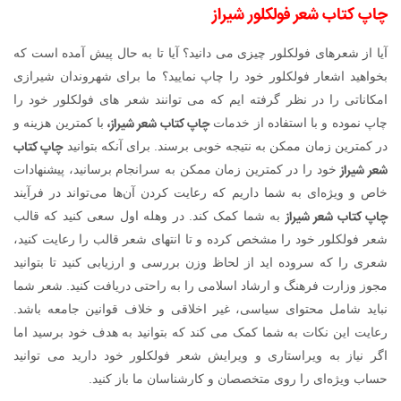
چاپ کتاب شعر فولکلور شیراز
آیا از شعرهای فولکلور چیزی می دانید؟ آیا تا به حال پیش آمده است که
بخواهید اشعار فولکلور خود را چاپ نمایید؟ ما برای شهروندان شیرازی
امکاناتی را در نظر گرفته ایم که می توانند شعر های فولکلور خود را
چاپ کتاب شعر شیراز،
چاپ نموده و با استفاده از خدمات
با کمترین هزینه و
چاپ کتاب
در کمترین زمان ممکن به نتیجه خوبی برسند. برای آنکه بتوانید
شعر شیراز
خود را در کمترین زمان ممکن به سرانجام برسانید، پیشنهادات
خاص و ویژه‌ای به شما داریم که رعایت کردن آن‌ها می‌تواند در فرآیند
چاپ کتاب شعر شیراز
به شما کمک کند. در وهله اول سعی کنید که قالب
شعر فولکلور خود را مشخص کرده و تا انتهای شعر قالب را رعایت کنید،
شعری را که سروده اید از لحاظ وزن بررسی و ارزیابی کنید تا بتوانید
مجوز وزارت فرهنگ و ارشاد اسلامی را به راحتی دریافت کنید. شعر شما
نباید شامل محتوای سیاسی، غیر اخلاقی و خلاف قوانین جامعه باشد.
رعایت این نکات به شما کمک می کند که بتوانید به هدف خود برسید اما
اگر نیاز به ویراستاری و ویرایش شعر فولکلور خود دارید می توانید
حساب ویژه‌ای را روی متخصصان و کارشناسان ما باز کنید.