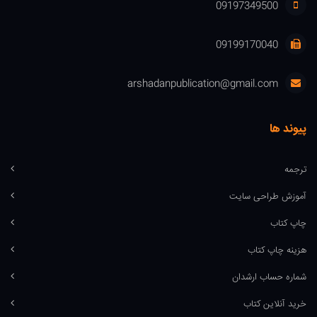
09197349500
09199170040
arshadanpublication@gmail.com
پیوند ها
ترجمه
آموزش طراحی سایت
چاپ کتاب
هزینه چاپ کتاب
شماره حساب ارشدان
خرید آنلاین کتاب