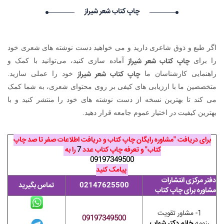
۱۴۰۵/۵/۱۶
چاپ کتاب شعر شیراز
Vivod iz zapoya na domy_jhSr Vivod iz zapoya na
domy_jhSr گرامی : درخواست استخدام شما با موفقیت انجام شد
ساعت ۱۵:۵۶:۱۳ تاریخ ۱۴۰۵/۵/۱۷
اگر طبع و ذوق شاعری دارید و می خواهید دست نوشته های شعری خود
Lychshie karnizi_sbma Lychshie karnizi_sbma گرامی :
چاپ کتاب شعر شیراز
را برای
درخواست استخدام شما با موفقیت انجام شد ساعت ۸:۵۸:۱۱ تاریخ
آماده سازی کنید، می‌توانید با کمک و
۱۴۰۵/۵/۱۷
چاپ کتاب شعر شیراز
راهنمایی کارشناسان ما
خود را عملی سازید.
Narkolog na dom_kipt Narkolog na dom_kipt گرامی :
متخصصین ما با ارزیابی های کیفی بر روی محتوای شعری، به شما کمک
درخواست استخدام شما با موفقیت انجام شد ساعت ۸:۱۴:۱۲ تاریخ
می کند تا بهترین نسخه از دست نوشته های خود را منتشر کنید و با
۱۴۰۵/۵/۱۷
بهترین کیفیت در اختیار عموم جامعه قرار دهید.
برای دریافت "مشاوره رایگان چاپ کتاب و دریافت اطلاعات صفر تا صد چاپ
کتاب" و تعرفه چاپ کتاب عدد
7
را به
09197349500
پیامک کنید
دفتر مرکزی انتشارات
02147625500
تماس بگیرید
مشاوره برای چاپ کتاب
1- مشاور تقویت
09197349500
رزومه
خانم دکتر شهاب