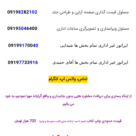
مسئول قیمت گذاری صفحه آرایی و طراحی جلد
102
82
82
0919
مسئول ویراستاری و تصویرگری ساعات اداری
6400
504
0919
0919
917
00
40
اپراتور غیر اداری تمام بخش ها شیدایی
0919
77
33
916
اپراتور غیر اداری تمام بخش ها آقای حمیدی
تماس، واتس اپ، تلگرام
از اینکه بستری برای دریافت مشاوره هایی بدون جانبداری و واقع گرایانه مهیا نمودیم، به خود
می بالیم.
قیمت حدودی چاپ کتاب
700 هزار تومان
(صفر تا صد: از آماده سازی کتاب، مجوز ها و چاپ)