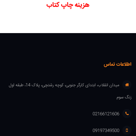
هزینه چاپ کتاب
اطلاعات تماس
میدان انقلاب، ابتدای کارگر جنوبی، کوچه رشتچی، پلاک 14، طبقه اول
زنگ سوم
02166121606
09197349500