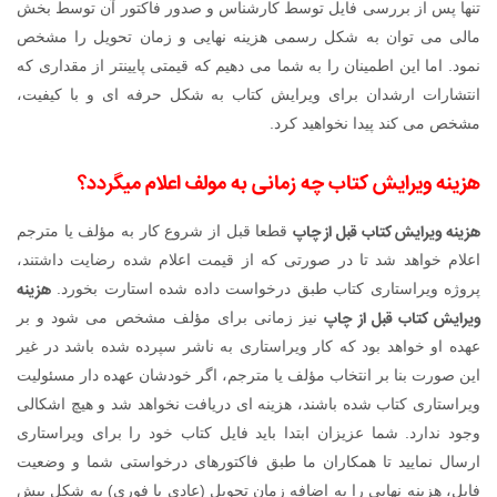
تنها پس از بررسی فایل توسط کارشناس و صدور فاکتور آن توسط بخش
مالی می توان به شکل رسمی هزینه نهایی و زمان تحویل را مشخص
نمود. اما این اطمینان را به شما می دهیم که قیمتی پایینتر از مقداری که
انتشارات ارشدان برای ویرایش کتاب به شکل حرفه ای و با کیفیت،
مشخص می کند پیدا نخواهید کرد.
هزینه ویرایش کتاب چه زمانی به مولف اعلام میگردد؟
هزینه ویرایش کتاب قبل از چاپ
قطعا قبل از شروع کار به مؤلف یا مترجم
اعلام خواهد شد تا در صورتی که از قیمت اعلام شده رضایت داشتند،
هزینه
پروژه ویراستاری کتاب طبق درخواست داده شده استارت بخورد.
ویرایش کتاب قبل از چاپ
نیز زمانی برای مؤلف مشخص می شود و بر
عهده او خواهد بود که کار ویراستاری به ناشر سپرده شده باشد در غیر
این صورت بنا بر انتخاب مؤلف یا مترجم، اگر خودشان عهده دار مسئولیت
ویراستاری کتاب شده باشند، هزینه ای دریافت نخواهد شد و هیچ اشکالی
وجود ندارد. شما عزیزان ابتدا باید فایل کتاب خود را برای ویراستاری
ارسال نمایید تا همکاران ما طبق فاکتورهای درخواستی شما و وضعیت
فایل، هزینه نهایی را به اضافه زمان تحویل (عادی یا فوری) به شکل پیش