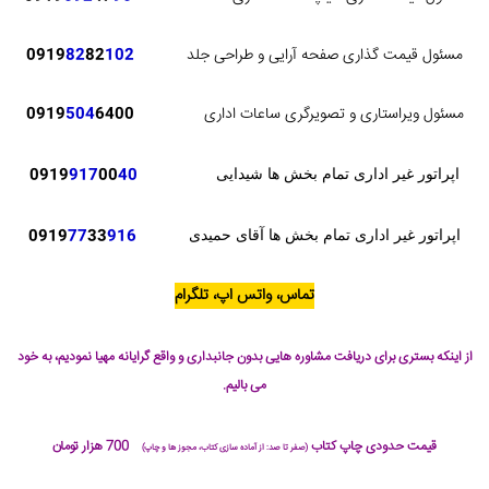
مسئول قیمت گذاری صفحه آرایی و طراحی جلد
102
82
82
0919
مسئول ویراستاری و تصویرگری ساعات اداری
6400
504
0919
0919
917
00
40
اپراتور غیر اداری تمام بخش ها شیدایی
0919
77
33
916
اپراتور غیر اداری تمام بخش ها آقای حمیدی
تماس، واتس اپ، تلگرام
از اینکه بستری برای دریافت مشاوره هایی بدون جانبداری و واقع گرایانه مهیا نمودیم، به خود
می بالیم.
قیمت حدودی چاپ کتاب
700 هزار تومان
(صفر تا صد: از آماده سازی کتاب، مجوز ها و چاپ)